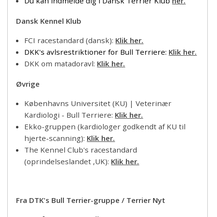
Du kan indmelde dig i Dansk Terrier Klub
her.
Dansk Kennel Klub
FCI racestandard (dansk):
Klik her.
DKK's avlsrestriktioner for Bull Terriere:
Klik her.
DKK om matadoravl:
Klik her.
Øvrige
Københavns Universitet (KU) | Veterinær
Kardiologi - Bull Terriere:
Klik her.
Ekko-gruppen (kardiologer godkendt af KU til
hjerte-scanning):
Klik her.
The Kennel Club's racestandard
(oprindelseslandet ,UK):
Klik her.
Fra DTK's Bull Terrier-gruppe / Terrier Nyt