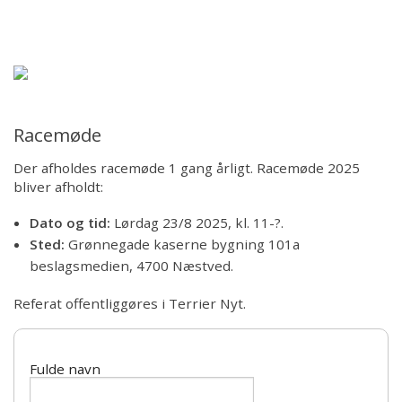
Forsiden
Hjem
Om Bull Terrieren
Racemøde
Ansvar
Der afholdes racemøde 1 gang årligt. Racemøde 2025
bliver afholdt:
Hvalpe/Opdrættere
Dato og tid:
Lørdag 23/8 2025, kl. 11-?.
Sted:
Grønnegade kaserne bygning 101a
Aktiviteter
beslagsmedien, 4700 Næstved.
For medlemmer
Referat offentliggøres i Terrier Nyt.
For dommere
Fulde navn