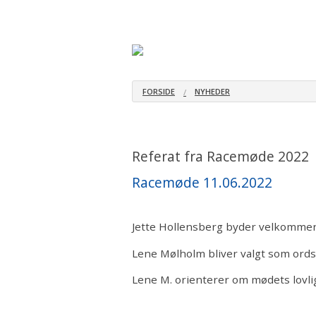
Hjem
Om Bull Terrieren
Ansvar
Oprindelse
Ejere
Mentalitet
Avlshan-
FORSIDE
NYHEDER
Sundhed
Opdrætt
Eksteriør
Referat fra Racemøde 2022
Population
Racemøde 11.06.2022
Jette Hollensberg byder velkomme
Lene Mølholm bliver valgt som ordst
Lene M. orienterer om mødets lovli