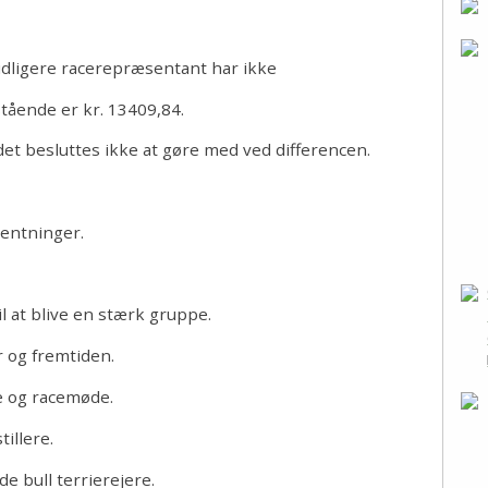
idligere racerepræsentant har ikke
tående er kr. 13409,84.
det besluttes ikke at gøre med ved differencen.
ventninger.
il at blive en stærk gruppe.
r og fremtiden.
e og racemøde.
tillere.
de bull terrierejere.