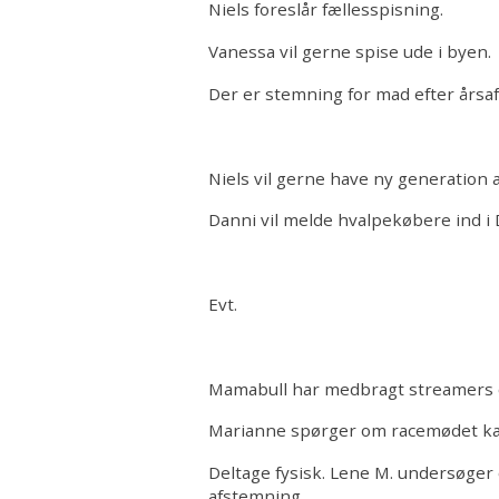
Niels foreslår fællesspisning.
Vanessa vil gerne spise ude i byen.
Der er stemning for mad efter årsafs
Niels vil gerne have ny generation a
Danni vil melde hvalpekøbere ind i
Evt.
Mamabull har medbragt streamers o
Marianne spørger om racemødet kan 
Deltage fysisk. Lene M. undersøger
afstemning.