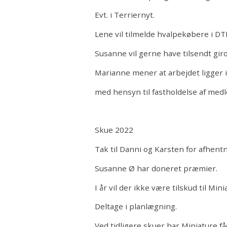
Evt. i Terriernyt.
Lene vil tilmelde hvalpekøbere i 
Susanne vil gerne have tilsendt giro
Marianne mener at arbejdet ligger 
med hensyn til fastholdelse af me
Skue 2022
Tak til Danni og Karsten for afhentn
Susanne Ø har doneret præmier.
I år vil der ikke være tilskud til M
Deltage i planlægning.
Ved tidligere skuer har Miniature fåe