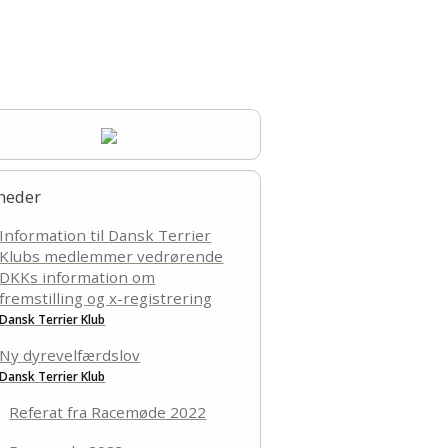
mere
Kontakt
tesygdom hos Bull Terriere
Terriere og udtagning af prøver
errier-hvalpe
e til 2. skanning
heder
Information til Dansk Terrier
Klubs medlemmer vedrørende
DKKs information om
fremstilling og x-registrering
Dansk Terrier Klub
Ny dyrevelfærdslov
Dansk Terrier Klub
Referat fra Racemøde 2022