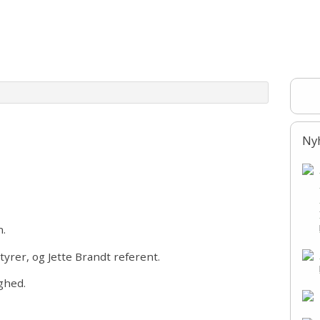
Hvalpe/Opdrættere
Aktiviteter
For medlemmer
For dom
Vores sundhedsarbejde
Racemøde
ejere
Bull Terrier Open Show
Forskning: Phd-projekt - hjer
ere
Forskning: Obduktion af Bull 
Forskning: Scanning af Bull T
Indkaldels
Ny
Årskonkurrencer
Nomineringer
Diverse materiale
n.
yrer, og Jette Brandt referent.
ghed.