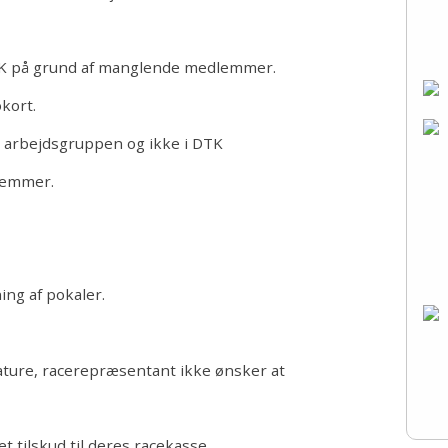
DTK på grund af manglende medlemmer.
kort.
i arbejdsgruppen og ikke i DTK
dlemmer.
ing af pokaler.
iniature, racerepræsentant ikke ønsker at
t tilskud til deres racekasse.