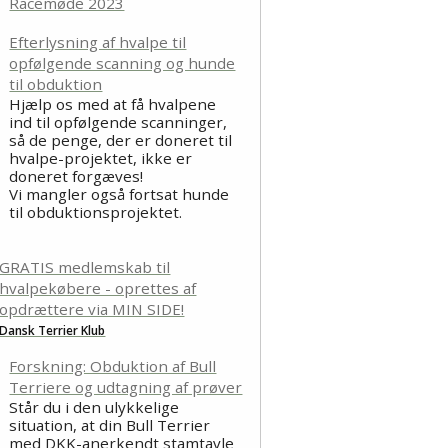
Racemøde 2023
Efterlysning af hvalpe til
opfølgende scanning og hunde
til obduktion
Hjælp os med at få hvalpene
ind til opfølgende scanninger,
så de penge, der er doneret til
hvalpe-projektet, ikke er
doneret forgæves!
Vi mangler også fortsat hunde
til obduktionsprojektet.
GRATIS medlemskab til
hvalpekøbere - oprettes af
opdrættere via MIN SIDE!
Dansk Terrier Klub
Forskning: Obduktion af Bull
Terriere og udtagning af prøver
Står du i den ulykkelige
situation, at din Bull Terrier
med DKK-anerkendt stamtavle