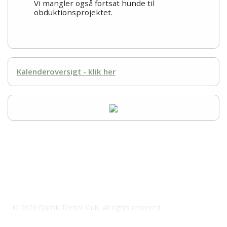
Vi mangler også fortsat hunde til
obduktionsprojektet.
Kalenderoversigt - klik her
Dansk Terrier Klubs Bull Terrier-gruppe
kontaktperson: Anders Fjord Mejlstrup
Mail: DTKanders@outlook.dk
© 2026 Dansk Terrier Klub. All rights reserved.