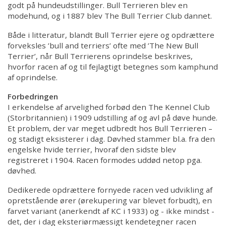
godt på hundeudstillinger. Bull Terrieren blev en
modehund, og i 1887 blev The Bull Terrier Club dannet.
Både i litteratur, blandt Bull Terrier ejere og opdrættere
forveksles ’bull and terriers’ ofte med ’The New Bull
Terrier’, når Bull Terrierens oprindelse beskrives,
hvorfor racen af og til fejlagtigt betegnes som kamphund
af oprindelse.
Forbedringen
I erkendelse af arvelighed forbød den The Kennel Club
(Storbritannien) i 1909 udstilling af og avl på døve hunde.
Et problem, der var meget udbredt hos Bull Terrieren –
og stadigt eksisterer i dag. Døvhed stammer bl.a. fra den
engelske hvide terrier, hvoraf den sidste blev
registreret i 1904. Racen formodes uddød netop pga.
døvhed.
Dedikerede opdrættere fornyede racen ved udvikling af
opretstående ører (ørekupering var blevet forbudt), en
farvet variant (anerkendt af KC i 1933) og - ikke mindst -
det, der i dag eksteriørmæssigt kendetegner racen