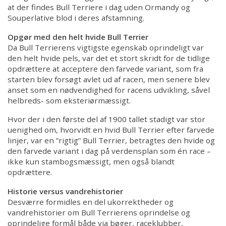
at der findes Bull Terriere i dag uden Ormandy og
Souperlative blod i deres afstamning.
Opgør med den helt hvide Bull Terrier
Da Bull Terrierens vigtigste egenskab oprindeligt var
den helt hvide pels, var det et stort skridt for de tidlige
opdrættere at acceptere den farvede variant, som fra
starten blev forsøgt avlet ud af racen, men senere blev
anset som en nødvendighed for racens udvikling, såvel
helbreds- som eksteriørmæssigt.
Hvor der i den første del af 1900 tallet stadigt var stor
uenighed om, hvorvidt en hvid Bull Terrier efter farvede
linjer, var en ”rigtig” Bull Terrier, betragtes den hvide og
den farvede variant i dag på verdensplan som én race –
ikke kun stambogsmæssigt, men også blandt
opdrættere.
Historie versus vandrehistorier
Desværre formidles en del ukorrektheder og
vandrehistorier om Bull Terrierens oprindelse og
oprindelige formål både via bøger, raceklubber,