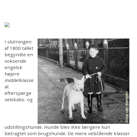
Forsiden
Hjem
Om Bull Terrieren
I slutningen
af 1800 tallet
Ansvar
begyndte en
voksende
engelsk
Hvalpe/Opdrættere
højere
middelklasse
at
Aktiviteter
efterspørge
selskabs- og
For medlemmer
For dommere
udstillingshunde. Hunde blev ikke længere kun
betragtet som brugshunde. De mere velstående klasser