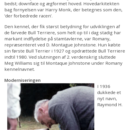
bedst; downface og ægformet hoved. Hovedarkitekten
bag fornyelsen var Harry Monk, der betegnes som den,
’der forbedrede racen’.
Den kennel, der fik størst betydning for udviklingen af
de farvede Bull Terriere, som helt op til i dag stadig har
markant indflydelse på stamtavlerne, var Romany,
repræsenteret ved D. Montague Johnstone. Hun købte
sin første Bull Terrier i 1927 og opdrættede Bull Terriere
indtil 1980. Ved slutningen af 2. verdenskrig sluttede
Meg Williams sig til Montaque Johnstone under Romany
kennelnavnet.
Moderniseringen
I 1936
dukkede et
nyt navn,
Raymond H.