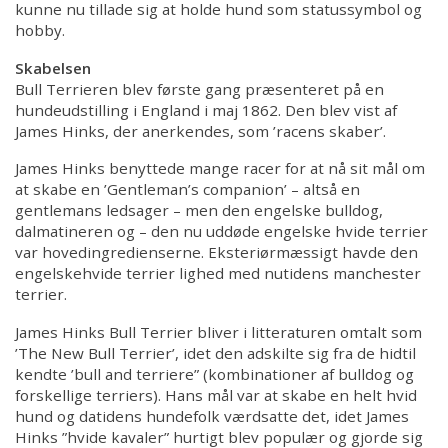
Kontakt
kunne nu tillade sig at holde hund som statussymbol og
hobby.
Skabelsen
Bull Terrieren blev første gang præsenteret på en
hundeudstilling i England i maj 1862. Den blev vist af
James Hinks, der anerkendes, som ’racens skaber’.
James Hinks benyttede mange racer for at nå sit mål om
at skabe en ’Gentleman’s companion’ – altså en
gentlemans ledsager – men den engelske bulldog,
dalmatineren og – den nu uddøde engelske hvide terrier
var hovedingredienserne. Eksteriørmæssigt havde den
engelskehvide terrier lighed med nutidens manchester
terrier.
James Hinks Bull Terrier bliver i litteraturen omtalt som
’The New Bull Terrier’, idet den adskilte sig fra de hidtil
kendte ’bull and terriere” (kombinationer af bulldog og
forskellige terriers). Hans mål var at skabe en helt hvid
hund og datidens hundefolk værdsatte det, idet James
Hinks ”hvide kavaler” hurtigt blev populær og gjorde sig