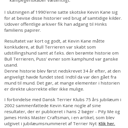
I slutningen af 1990’erne satte skotske Kevin Kane sig
for at bevise disse historier ved brug af samtidige kilder.
Udover offentlige arkiver fik han adgang til Hinks
familiens papirer.
Resultatet var kort og godt, at Kevin Kane måtte
konkludere, at Bull Terrieren var skabt som
udstillingshund samt at f.eks. den berømte historie om
Bull Terrieren, Puss’ evner som kamphund var ganske
usand.
Denne historie blev først nedskrevet 34 år efter, at den
angiveligt havde fundet sted. Indtil da var den gået fra
mund til mund. Det gør, at mange elementer i historien
er direkte ukorrekte eller ikke mulige.
I forbindelse med Dansk Terrier Klubs 75 års jubilæum i
2002 sammenfattede Kevin Kane nogle af sine
resultater, der er publiceret i hans 2 bøger - Pity Me og
James Hinks Master Craftsman, i en artikel, som blev
udgivet i jubilæumsnummeret af Terrier Nyt:
Klik her.