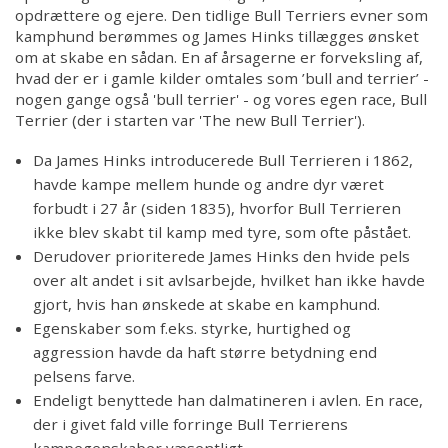
opdrættere og ejere. Den tidlige Bull Terriers evner som
kamphund berømmes og James Hinks tillægges ønsket
om at skabe en sådan. En af årsagerne er forveksling af,
hvad der er i gamle kilder omtales som ’bull and terrier’ -
nogen gange også 'bull terrier' - og vores egen race, Bull
Terrier (der i starten var 'The new Bull Terrier').
Da James Hinks introducerede Bull Terrieren i 1862,
havde kampe mellem hunde og andre dyr været
forbudt i 27 år (siden 1835), hvorfor Bull Terrieren
ikke blev skabt til kamp med tyre, som ofte påstået.
Derudover prioriterede James Hinks den hvide pels
over alt andet i sit avlsarbejde, hvilket han ikke havde
gjort, hvis han ønskede at skabe en kamphund.
Egenskaber som f.eks. styrke, hurtighed og
aggression havde da haft større betydning end
pelsens farve.
Endeligt benyttede han dalmatineren i avlen. En race,
der i givet fald ville forringe Bull Terrierens
kampegenskaber væsentligt.