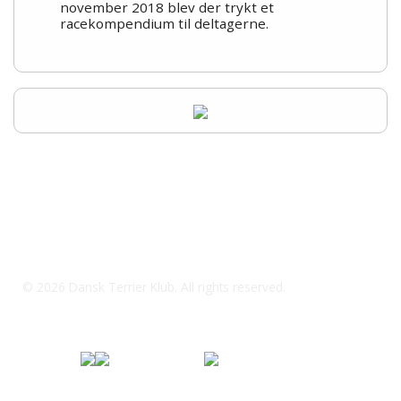
november 2018 blev der trykt et
racekompendium til deltagerne.
Dansk Terrier Klubs Bull Terrier-gruppe
kontaktperson: Anders Fjord Mejlstrup
Mail: DTKanders@outlook.dk
© 2026 Dansk Terrier Klub. All rights reserved.
Specialklub under
Fordi jeg elsker
Dansk Kennel Klub og FCI
min hund