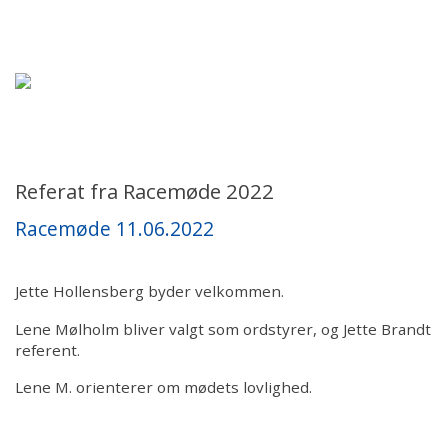
Forsiden
Hjem
Om Bull Terrieren
Ansvar
Referat fra Racemøde 2022
Racemøde 11.06.2022
Hvalpe/Opdrættere
Aktiviteter
Jette Hollensberg byder velkommen.
Lene Mølholm bliver valgt som ordstyrer, og Jette Brandt
For medlemmer
referent.
Lene M. orienterer om mødets lovlighed.
For dommere